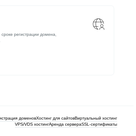
 сроке регистрации домена,
.
истрация доменов
Хостинг для сайтов
Виртуальный хостинг
VPS/VDS хостинг
Аренда сервера
SSL-сертификаты